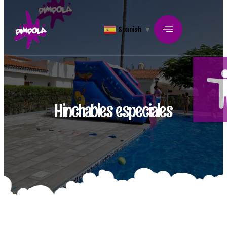
Spanish
▼
Abrir bar
Hinchables especiales