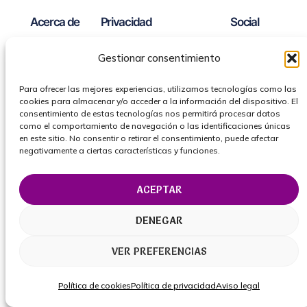
Acerca de
Privacidad
Social
Equipo
Política de privacidad
Facebook
Gestionar consentimiento
Historia
Términos y condiciones
Instagram
Para ofrecer las mejores experiencias, utilizamos tecnologías como las
Carreras
Contacta con consotros
Twitter/X
cookies para almacenar y/o acceder a la información del dispositivo. El
consentimiento de estas tecnologías nos permitirá procesar datos
como el comportamiento de navegación o las identificaciones únicas
en este sitio. No consentir o retirar el consentimiento, puede afectar
Diseñado con
WordPress
negativamente a ciertas características y funciones.
ACEPTAR
DENEGAR
VER PREFERENCIAS
Política de cookies
Política de privacidad
Aviso legal